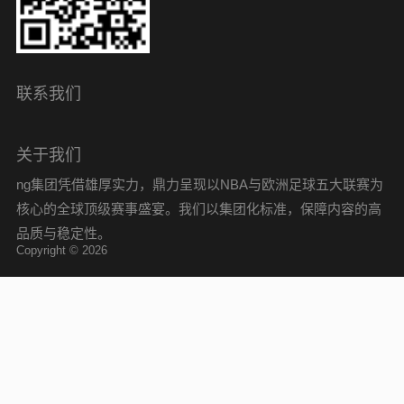
联系我们
关于我们
ng集团凭借雄厚实力，鼎力呈现以NBA与欧洲足球五大联赛为
核心的全球顶级赛事盛宴。我们以集团化标准，保障内容的高
品质与稳定性。
Copyright © 2026