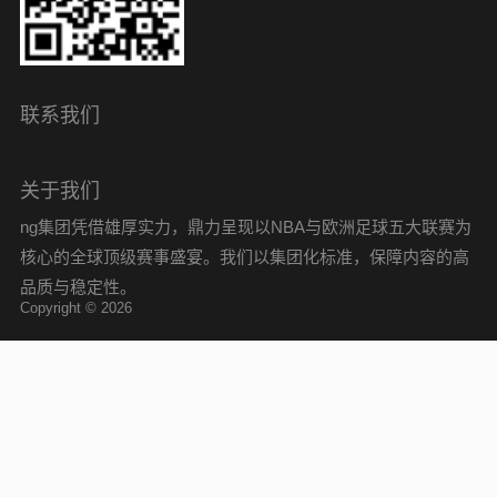
联系我们
关于我们
ng集团凭借雄厚实力，鼎力呈现以NBA与欧洲足球五大联赛为
核心的全球顶级赛事盛宴。我们以集团化标准，保障内容的高
品质与稳定性。
Copyright © 2026