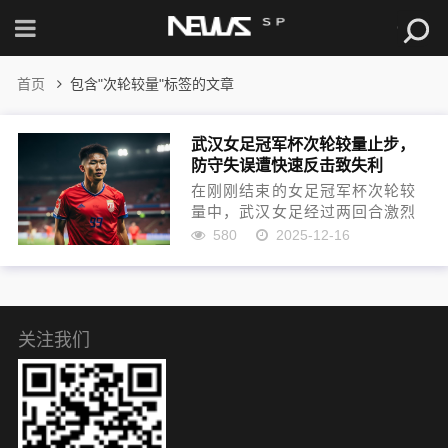
首页
包含"次轮较量"标签的文章
武汉女足冠军杯次轮较量止步，
防守失误遭快速反击致失利
在刚刚结束的女足冠军杯次轮较
量中，武汉女足经过两回合激烈
争夺后遗憾止步。首回合客场战
580
2025-12-16
平对手后，次回合回到主场，双
方上半场均未破门。下半场第65
分钟，对手通过一次快速反击打
入全场唯一进球，武汉女足此
次...
关注我们